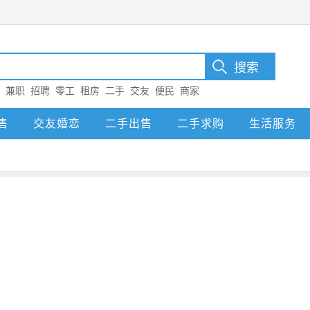
：
兼职
招聘
零工
租房
二手
交友
便民
商家
售
交友婚恋
二手出售
二手求购
生活服务