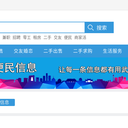
：
兼职
招聘
零工
租房
二手
交友
便民
商家活
售
交友婚恋
二手出售
二手求购
生活服务
信息