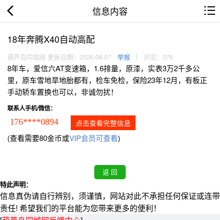
信息内容
18年奔腾X40自动高配
葫芦岛同城网 更新日期：2026-08-07
举报
浏览：376
8年车，爱信六AT变速箱，1.6排量，原漆，实表3万2千多公
里，原车雪地旱地胎都有，检车免检，保险23年12月，有板正
手动轿车置换也可以，非诚勿扰！
联系人手机/微信：
176****0894
点击查看完整信息
(查看需要80金币或
VIP会员可查看
)
特此声明：
信息真伪请自行辨别，须谨慎，网站对此不承担任何保证或连带
责任! 希望我们的平台能为您带来更多的便利！