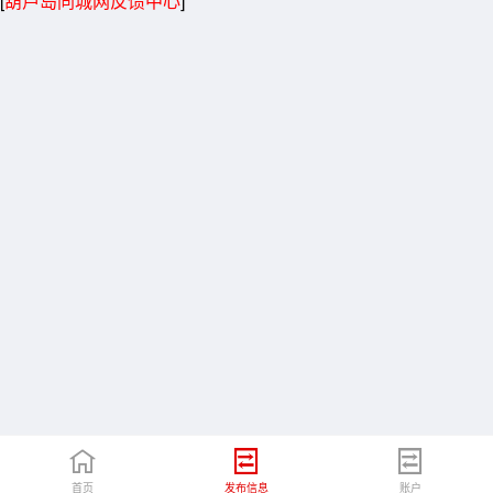
[
葫芦岛同城网反馈中心
]
首页
发布信息
账户