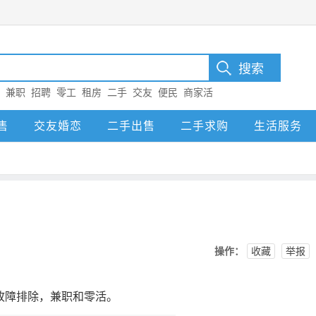
：
兼职
招聘
零工
租房
二手
交友
便民
商家活
售
交友婚恋
二手出售
二手求购
生活服务
操作：
收藏
举报
故障排除，兼职和零活。