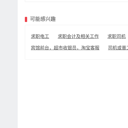
可能感兴趣
求职电工
求职会计及相关工作
求职司机
宾馆前台，超市收银员，淘宝客服
司机或普