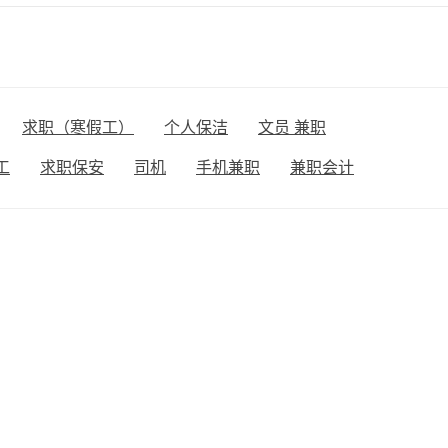
求职（寒假工）
个人保洁
文员 兼职
工
求职保安
司机
手机兼职
兼职会计